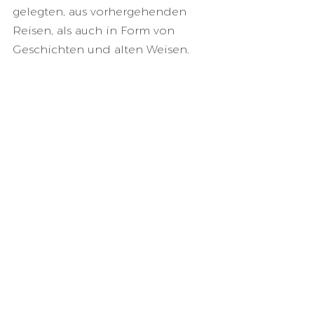
gelegten, aus vorhergehenden 
Reisen, als auch in Form von 
Geschichten und alten Weisen. 
Weibliche Wege.
Menschliche Wege.
❤️👣
Folge deinen Spuren 👣✨🌍
11/2021