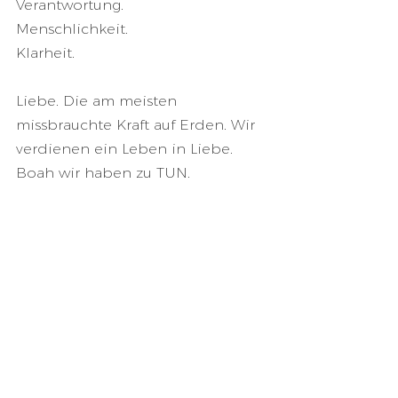
Verantwortung.
Menschlichkeit.
Klarheit.
Liebe. Die am meisten 
missbrauchte Kraft auf Erden. Wir 
verdienen ein Leben in Liebe.
Boah wir haben zu TUN. 
Gerade heute, gerade jetzt.
Wisch das Gesicht namens 
Corona zur Seite. Was ist in 
Wahrheit dahinter?
Für DICH spürbar.
Und dann geh durch. 
Den eigenen Platz einnehmen.