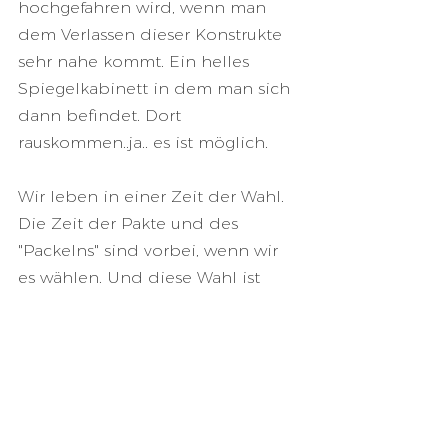
hochgefahren wird, wenn man 
dem Verlassen dieser Konstrukte 
sehr nahe kommt. Ein helles 
Spiegelkabinett in dem man sich 
dann befindet. Dort 
rauskommen..ja.. es ist möglich. 
Wir leben in einer Zeit der Wahl. 
Die Zeit der Pakte und des 
"Packelns" sind vorbei, wenn wir 
es wählen. Und diese Wahl ist 
sehr pointiert, sehr klar. Und dann 
wird es EINFACH. So wundersam 
einfach.. 
Vielleicht kannst du etwas mit 
meinen Worten anfangen, 